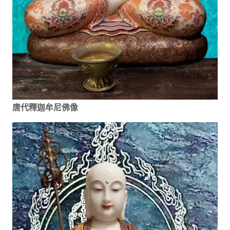
唐代釋迦牟尼佛像