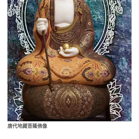
唐代地藏菩蕯佛像