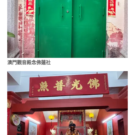
澳門觀音殿念佛蓮社