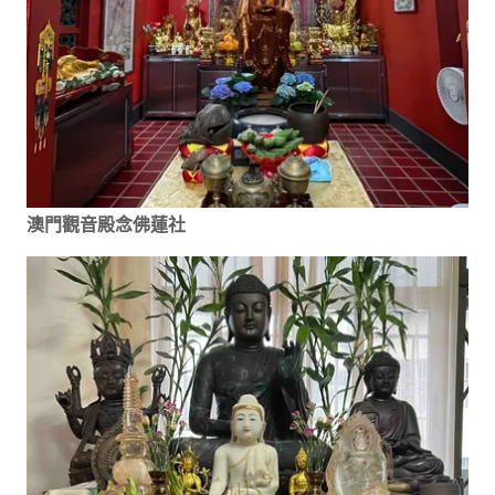
澳門觀音殿念佛蓮社